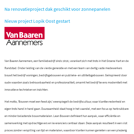
Na renovatieproject dak geschikt voor zonnepanelen
Nieuw project Lopik Oost gestart
Van Baaren Aannemers, een familiebedrijf sinds 1916, verankert zich met trots in Het Groene Hart en de
Randstad. Onder leiding van de vierde generatie en met een team van dertig vaste medewerkers
bouwt het bedrijf woningen, bedrijfsgebouwen en publieke- en utiliteitsgebouwen. Geïnspireerd door
oude waarden zoals betrouwbaarheid en professionaliteit, omarmt het bedrijf tevens moderniteit met
innovatieve technieken en inzichten.
Het motto, 'Bouwen moet een feest zijn,' weerspiegelt de bedrijfscultuur, waar klanttevredenheid en
eigen trots hand in hand gaan. Duurzaamheid staat hoog in het vaandel, met een focus op herbruikbare
en minder belastende bouwmaterialen. Lean Bouwen definieert hun aanpak, waar efficiëntie en
samenwerking met opdrachtgevers en leveranciers centraal staan. Deze aanpak resulteert in een vlot
proces zonder verspilling van tijd en materialen, waardoor klanten kunnen genieten van een plezierig