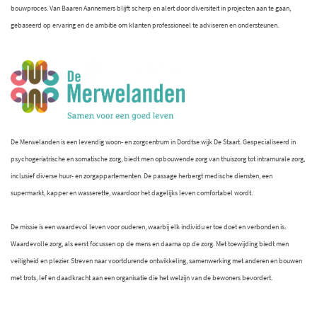
bouwproces. Van Baaren Aannemers blijft scherp en alert door diversiteit in projecten aan te gaan,
gebaseerd op ervaring en de ambitie om klanten professioneel te adviseren en ondersteunen.
De Merwelanden is een levendig woon- en zorgcentrum in Dordtse wijk De Staart. Gespecialiseerd in
psychogeriatrische en somatische zorg, biedt men opbouwende zorg van thuiszorg tot intramurale zorg,
inclusief diverse huur- en zorgappartementen. De passage herbergt medische diensten, een
supermarkt, kapper en wasserette, waardoor het dagelijks leven comfortabel wordt.
De missie is een waardevol leven voor ouderen, waarbij elk individu er toe doet en verbonden is.
Waardevolle zorg, als eerst focussen op de mens en daarna op de zorg. Met toewijding biedt men
veiligheid en plezier. Streven naar voortdurende ontwikkeling, samenwerking met anderen en bouwen
met trots, lef en daadkracht aan een organisatie die het welzijn van de bewoners bevordert.