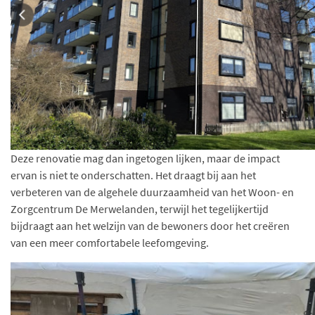
Deze renovatie mag dan ingetogen lijken, maar de impact
ervan is niet te onderschatten. Het draagt bij aan het
verbeteren van de algehele duurzaamheid van het Woon- en
Zorgcentrum De Merwelanden, terwijl het tegelijkertijd
bijdraagt aan het welzijn van de bewoners door het creëren
van een meer comfortabele leefomgeving.