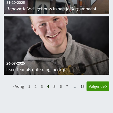
31-10-2025
Renovatie VvE-gebouw in hartje Bergambacht
26-09-2025
Daxateur als opleidingsbedrijf
Vorig
1
2
3
4
5
6
7
…
15
Volgende