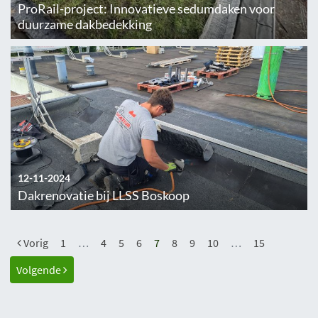
ProRail-project: Innovatieve sedumdaken voor
duurzame dakbedekking
12-11-2024
Dakrenovatie bij LLSS Boskoop
Vorig
1
…
4
5
6
7
8
9
10
…
15
Volgende