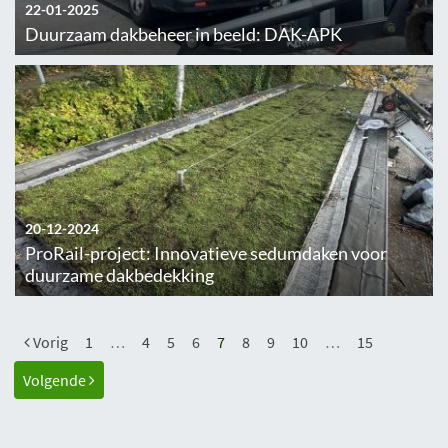
22-01-2025
Duurzaam dakbeheer in beeld: DAK-APK
20-12-2024
ProRail-project: Innovatieve sedumdaken voor
duurzame dakbedekking
Vorig
1
…
4
5
6
7
8
9
10
…
15
Volgende